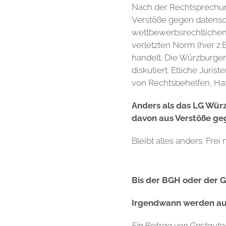
Nach der Rechtsprechun
Verstöße gegen datensc
wettbewerbsrechtlichen 
verletzten Norm (hier z.
handelt. Die Würzburger 
diskutiert. Etliche Jur
von Rechtsbehelfen, Haf
Anders als das LG Wür
davon aus Verstöße ge
Bleibt alles anders. Fre
Bis der BGH oder der G
Irgendwann werden auc
Ein Beitrag von Gastaut