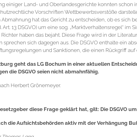
g einiger Land- und Oberlandesgerichte konnten schon i
hutzrechtliche Vorschriften Wettbewerbsverstöße darstel
Abmahnung hat das Gericht zu entscheiden, ob es sich be
B. Art. 13 DSGVO) um eine sog. „Marktverhaltensregel“ im 
Richter haben das bejaht. Diese Frage wird in der Literatur
isten sprechen sich dagegen aus. Die DSGVO enthalte ein a
tungsregelungen und Sanktionen, die einen Rückgriff auf
zburg geht das LG Bochum in einer aktuellen Entschei
gen die DSGVO seien nicht abmahnfähig.
i nach Herbert Grönemeyer.
esetzgeber diese Frage geklärt hat, gilt: Die DSGVO um
h die Aufsichtsbehörden aktiv mit der Verhängung Bu
or Thomas Lang