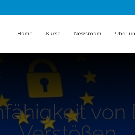
Home
Kurse
Newsroom
Über u
fähigkeit von
Verstößen