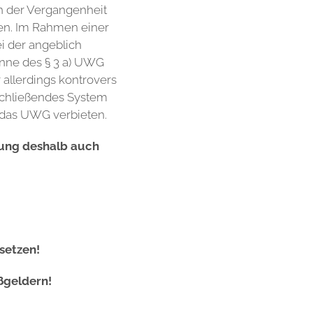
n der Vergangenheit
len. Im Rahmen einer
i der angeblich
Sinne des § 3 a) UWG
 allerdings kontrovers
bschließendes System
 das UWG verbieten.
dung deshalb auch
setzen!
ßgeldern!