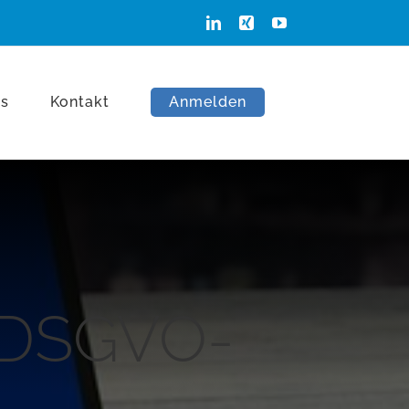
LinkedIn
Xing
YouTube
ns
Kontakt
Anmelden
 DSGVO-