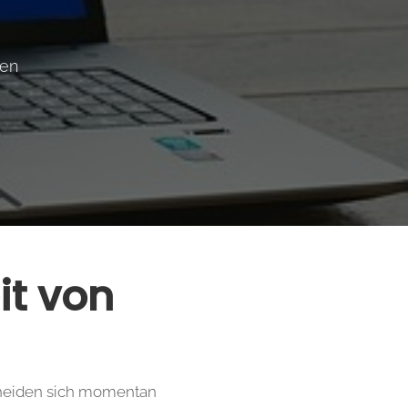
ßen
t von
heiden sich momentan