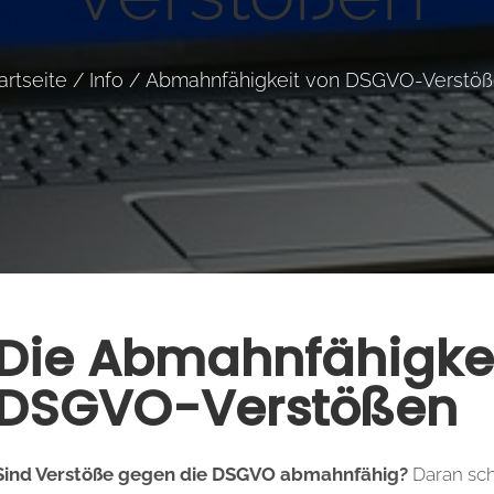
artseite
/
Info
/
Abmahnfähigkeit von DSGVO-Verstö
Die Abmahnfähigkei
DSGVO-Verstößen
Sind Verstöße gegen die DSGVO abmahnfähig?
Daran sc