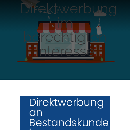
Direktwerbung
im
berechtigten
Interesse
Direktwerbung
an
Bestandskunden