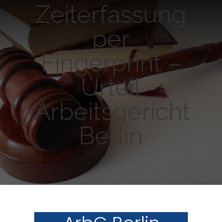
Zeiterfassung
per
Fingerprint –
Urteil
Arbeitsgericht
Berlin