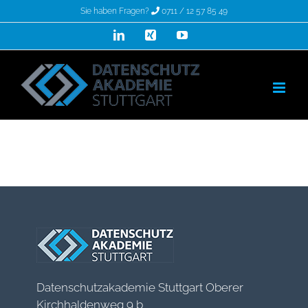
Zum
Sie haben Fragen?
0711 / 12 57 85 49
Inhalt
LinkedIn
Xing
YouTube
springen
Datenschutzakademie Stuttgart Oberer
Kirchhaldenweg 9 b