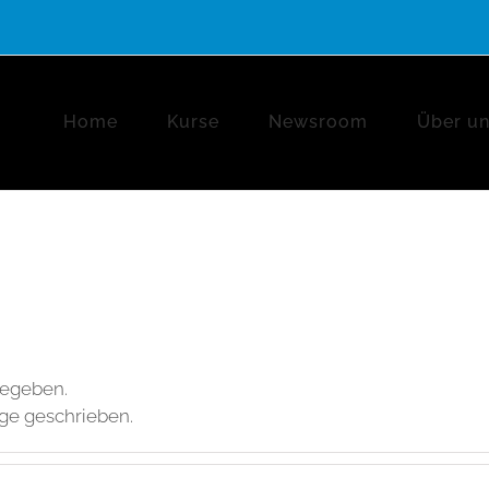
Home
Kurse
Newsroom
Über u
gegeben.
räge geschrieben.