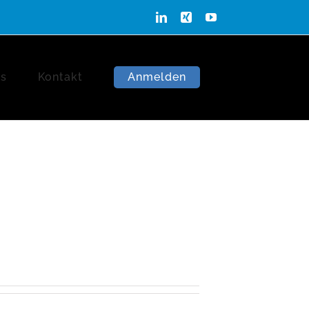
LinkedIn
Xing
YouTube
ns
Kontakt
Anmelden
Startseite
/
Sabrina Otto